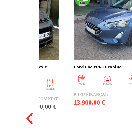
ss 1.2 puretech 110cv c-
Ford Focus 1.5 Ecoblue
2019
129000
Di
16
benzina
Manual
13.900,00 €
12.000,00 €