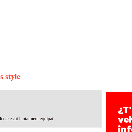
s style
¿T'
veh
ecte estat i totalment equipat.
in