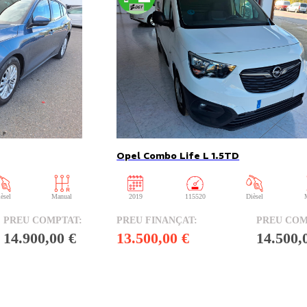
Opel Combo Life L 1.5TD
èsel
Manual
2019
115520
Dièsel
14.900,00 €
13.500,00 €
14.500,