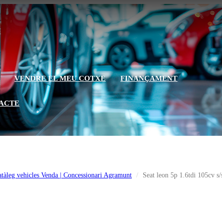
VENDRE EL MEU COTXE
FINANÇAMENT
ACTE
tàleg vehicles Venda | Concessionari Agramunt
Seat leon 5p 1.6tdi 105cv s/s