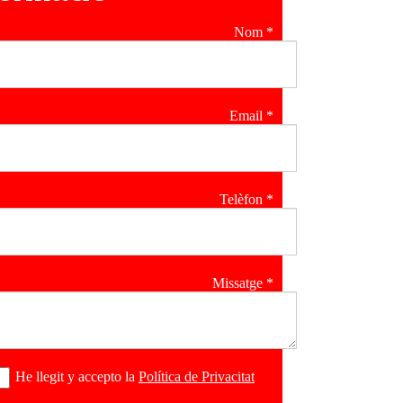
Nom
*
Email
*
Telèfon
*
Missatge
*
He llegit y accepto la
Política de Privacitat