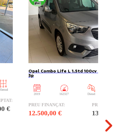
Opel Combo Life L 1.5td 100cv s/s selective
5p
Manual
2019
162327
Diesel
Manual
00 €
12.500,00 €
13.500,00 €