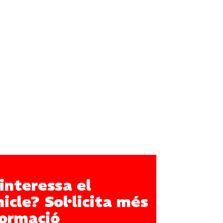
interessa el
icle? Sol·licita més
formació