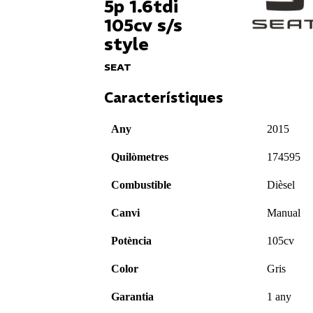
5p 1.6tdi
105cv s/s
style
SEAT
Característiques
Any
2015
Quilòmetres
174595
Combustible
Dièsel
Canvi
Manual
Potència
105cv
Color
Gris
Garantia
1 any