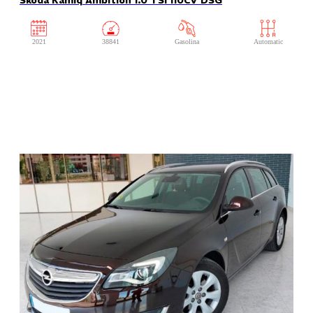
Skoda Kamiq Ambition 1.0 TSI 110CV DSG
2021
38841
Gasolina
Automatic