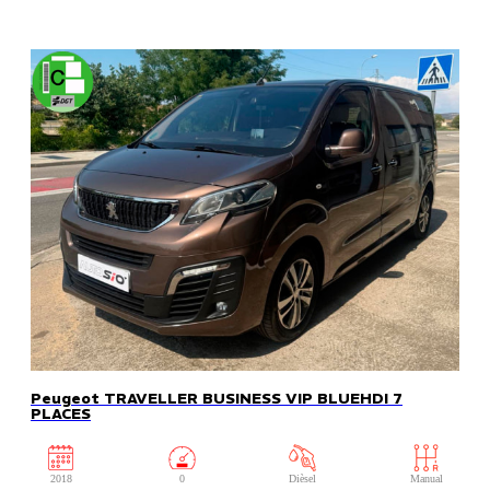
Peugeot TRAVELLER BUSINESS VIP BLUEHDI 7
PLACES
2018
0
Dièsel
Manual