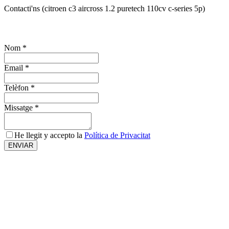
Contacti'ns (citroen c3 aircross 1.2 puretech 110cv c-series 5p)
¿T'interessa el vehicle? Sol·licita més informació
Nom
*
Email
*
Telèfon
*
Missatge
*
He llegit y accepto la
Política de Privacitat
ENVIAR