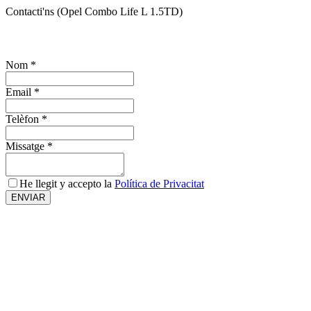
Contacti'ns (Opel Combo Life L 1.5TD)
¿T'interessa el vehicle? Sol·licita més informació
Nom
*
Email
*
Telèfon
*
Missatge
*
He llegit y accepto la
Política de Privacitat
ENVIAR