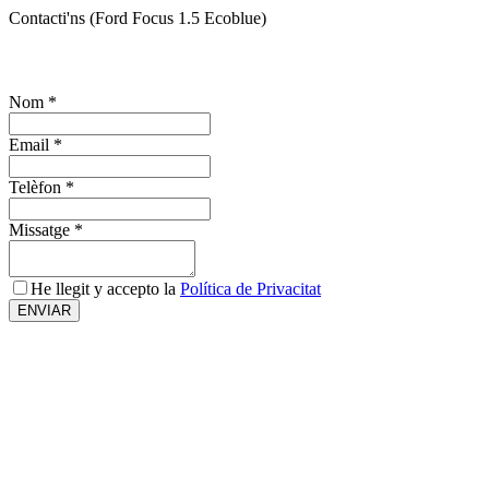
Contacti'ns (Ford Focus 1.5 Ecoblue)
¿T'interessa el vehicle? Sol·licita més informació
Nom
*
Email
*
Telèfon
*
Missatge
*
He llegit y accepto la
Política de Privacitat
ENVIAR