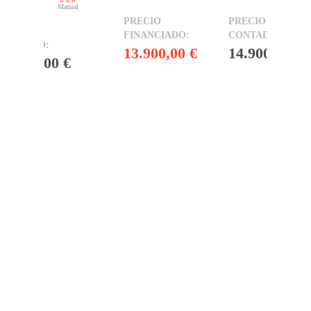
Gasolina
Manual
13.900,00 €
14.900,00 €
12.000,00 €