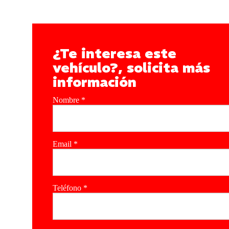
¿Te interesa este
vehículo?, solicita más
información
Nombre
*
Email
*
Teléfono
*