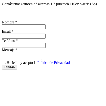
Contáctenos (citroen c3 aircross 1.2 puretech 110cv c-series 5p)
¿Te interesa este vehículo?, solicita más información
Nombre
*
Email
*
Teléfono
*
Mensaje
*
He leído y acepto la
Política de Privacidad
ENVIAR