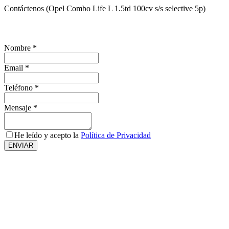
Contáctenos (Opel Combo Life L 1.5td 100cv s/s selective 5p)
¿Te interesa este vehículo?, solicita más información
Nombre
*
Email
*
Teléfono
*
Mensaje
*
He leído y acepto la
Política de Privacidad
ENVIAR