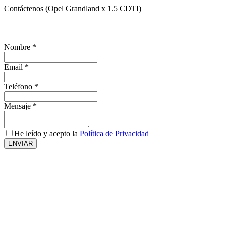
Contáctenos (Opel Grandland x 1.5 CDTI)
¿Te interesa este vehículo?, solicita más información
Nombre
*
Email
*
Teléfono
*
Mensaje
*
He leído y acepto la
Política de Privacidad
ENVIAR